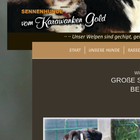
START
UNSERE HUNDE
RASSE
WI
GROßE 
BE