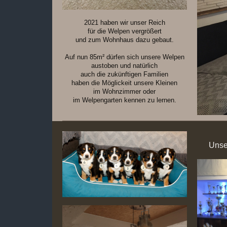
2021 haben wir unser Reich
für die Welpen vergrößert
und zum Wohnhaus dazu gebaut.
Auf nun 85m² dürfen sich unsere Welpen
austoben und natürlich
auch die zukünftigen Familien
haben die Möglickeit unsere Kleinen
im Wohnzimmer oder
im Welpengarten kennen zu lernen.
Unse