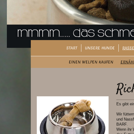
START
UNSERE HUNDE
RASSE
EINEN WELPEN KAUFEN
ERNÄH
Ric
Es gibt e
Wir fütte
und Nassf
BARF.
Wenn ihr 