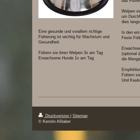
das Futter
Welpen si
um Durchf
dies lang
Eine gesunde und vorallem richtige
In den er
Fütterung ist wichtig für Wachstum und
Feste Füt
Gesundheit.
Erwachsen
Füttern sie ihren Welpen 3x am Tag
(optional
Erwachsene Hunde 1x am Tag
die Menge
Empfehlu
Füttern si
Und Kauk
Druckversion
|
Sitemap
© Kerstin Aßlaber