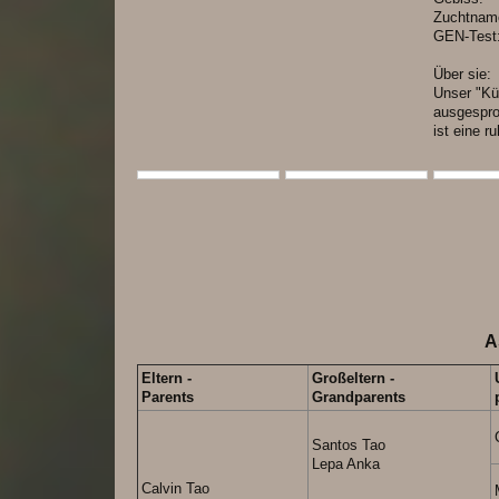
Zuchtn
GEN-T
Über sie:
Unser "Küc
ausgespro
ist eine r
A
Eltern -
Großeltern -
Parents
Grandparents
Santos Tao
Lepa Anka
Calvin Tao