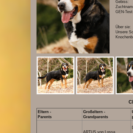
Gebi
Zuchtn
GEN-Te
Über sie:
Unsere Sc
Knochenba
C
Eltern -
Großeltern -
Parents
Grandparents
ARTUS von Lossa