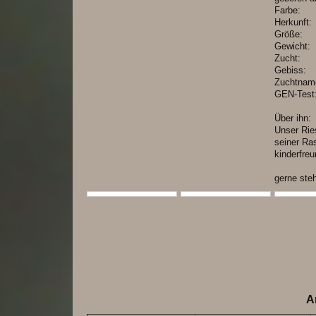
Far
Herkun
Grö
Gewic
Zuc
Gebi
Zuchtn
GEN-T
Über ihn:
Unser Ries
seiner Ra
kinderfreu
gerne ste
A