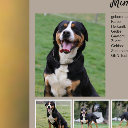
Mi
geboren
Far
Herkun
Grö
Gewic
Zuc
Gebi
Zuchtn
GEN-Te