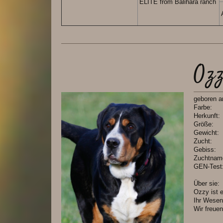
ELITE from Balihara ranch
Oz
geboren
Far
Herkun
Grö
Gewic
Zuc
Gebi
Zuchtn
GEN-T
Über sie:
Ozzy ist 
Ihr Wesen
Wir freue