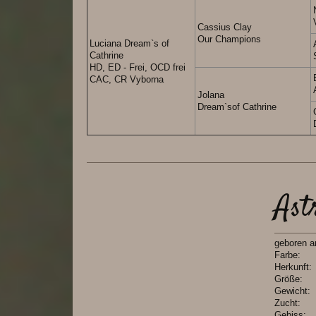
Cassius Clay
Our Champions
Luciana Dream`s of
Cathrine
HD, ED - Frei, OCD frei
CAC, CR Vyborna
Jolana
Dream`sof Cathrine
Ast
geboren
Far
Herkun
Grö
Gewic
Zuc
Gebi