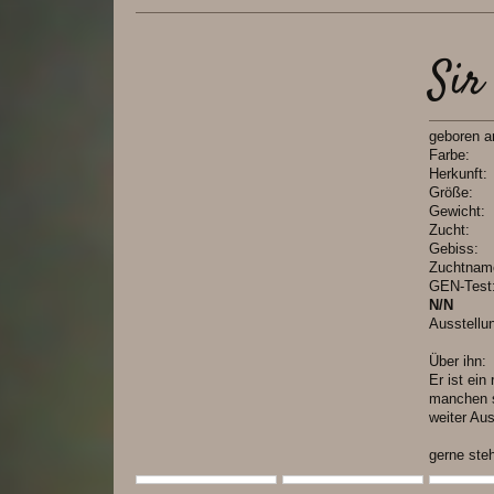
Sir
geboren
Far
Herkun
Grö
Gewic
Zuc
Gebi
Zuchtn
GEN-T
N/N
Ausstell
Über ihn:
Er ist ein
manchen s
weiter Aus
gerne ste