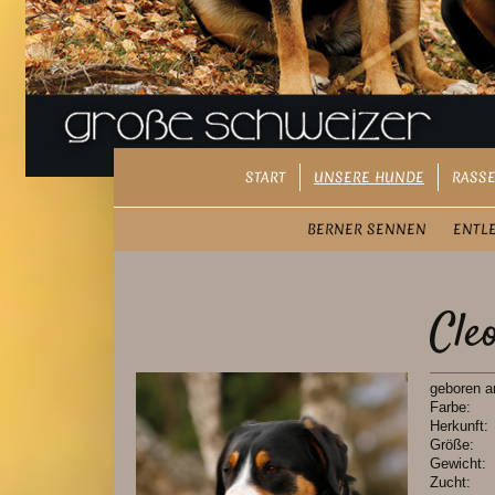
START
UNSERE HUNDE
RASSE
BERNER SENNEN
ENTL
Cle
geboren
Far
Herkun
Grö
Gewic
Zuc